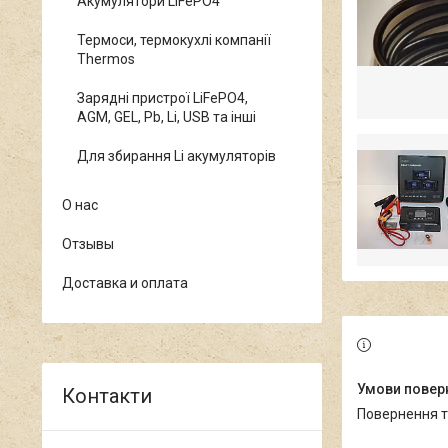
Акумулятори LiFePO4
Термоси, термокухлі компанії
Thermos
Зарядні пристрої LiFePO4,
AGM, GEL, Pb, Li, USB та інші
Для збирання Li акумуляторів
О нас
Отзывы
Доставка и оплата
повернення 