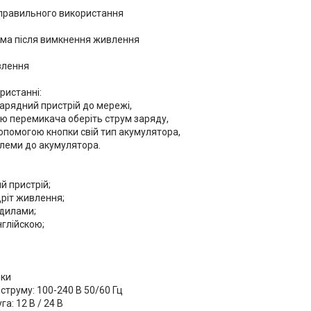
еправильного використання
ма після вимкнення живлення
влення
ристанні:
зарядний пристрій до мережі,
ою перемикача оберіть струм заряду,
допомогою кнопки свій тип акумулятора,
клеми до акумулятора.
й пристрій;
дріт живлення;
одилами;
нглійскою;
ики
 струму: 100-240 В 50/60 Гц
а: 12 В / 24 В