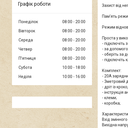
Графік роботи
Захист від н
Пам'ять режи
Понеділок
08:00
20:00
Режим відно
Вівторок
08:00
20:00
Проста у вико
Середа
08:00
20:00
- підключіть 
- за допомог
Четвер
08:00
20:00
- оберіть за 
Пʼятниця
08:00
20:00
- підключіть 
Субота
10:00
18:00
Комплект:
- 20A зарядни
Неділя
10:00
16:00
- 3метровий 
- дріт із крок
- інструкція а
- клеми;
- коробка;
Характерист
Вхід змінного
Вихідна напруг