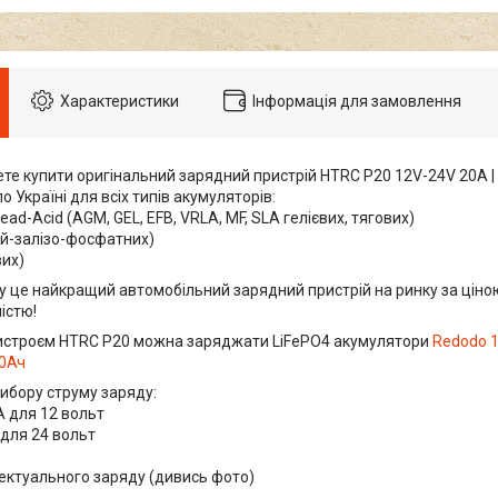
Характеристики
Інформація для замовлення
те купити оригінальний зарядний пристрій HTRC P20 12V-24V 20A | 
о Україні для всіх типів акумуляторів:
ead-Acid (AGM, GEL, EFB, VRLA, MF, SLA гелієвих, тягових)
тій-залізо-фосфатних)
вих)
у це найкращий автомобільний зарядний пристрій на ринку за ціною
істю!
истроєм HTRC P20 можна заряджати LiFePO4 акумулятори
Redodo 
00Ач
ибору струму заряду:
А для 12 вольт
 для 24 вольт
лектуального заряду (дивись фото)