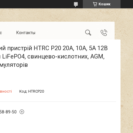
Кошик
с
Контакты
й пристрій HTRC P20 20А, 10А, 5А 12В
 LiFePO4, свинцево-кислотних, AGM,
муляторів
вності
Код:
HTRCP20
658-89-50