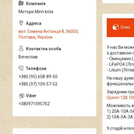
Мотори Minn kota
Опис
вул. Семена Антонця 8, 36003,
Полтава, Україна
У нас Ви може
з доставкою п
Вячеслав
- Свинцевих L
- LiFePO4 (Лі
- Litium (Літіє
+380 (95) 658-89-50
На нашу думк
функціональн
+380 (97) 109-57-52
Зарядним пр
Queen 12В 1
+380971095752
Можливість в
1) 20А-10А-5
2) 10А-5А-3А
9 стадій інте