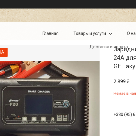
Главная
Товары и услуги
О на
Доставка и оплата
Зарядни
НА
24А для
GEL аку
2 899 ₴
Немає в ная
+380 (95) 