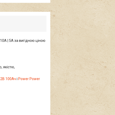
10А | 5A за вигідною ціною
, якістю,
12В 100Ач
і
Power Power