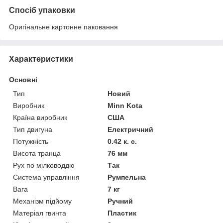
Спосіб упаковки
Оригінальне картонне паковання
Характеристики
Основні
Тип
Новий
Виробник
Minn Kota
Країна виробник
США
Тип двигуна
Електричний
Потужність
0.42 к. с.
Висота транца
76 мм
Рух по мілководдю
Так
Система управління
Румпельна
Вага
7 кг
Механізм підйому
Ручний
Матеріал гвинта
Пластик