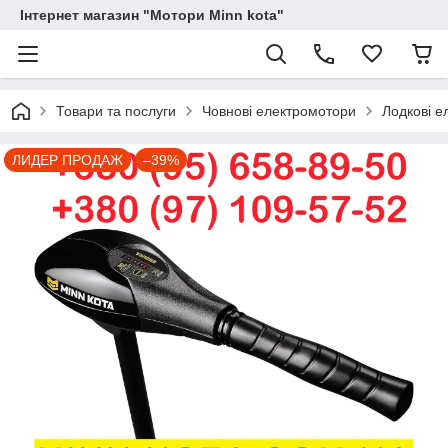
Інтернет магазин "Мотори Minn kota"
Товари та послуги
Човнові електромотори
Лодкові е
ЛИДЕР ПРОДАЖ
–39%