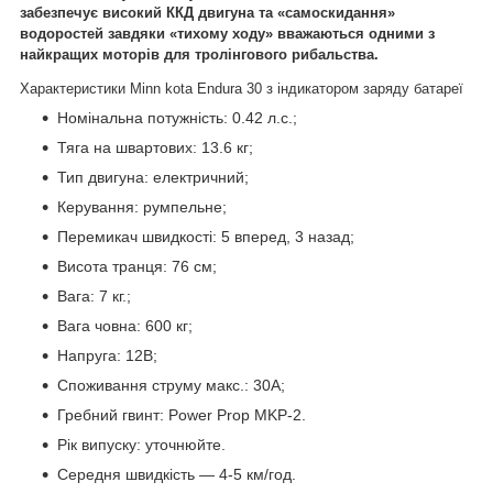
забезпечує високий ККД двигуна та «самоскидання»
водоростей завдяки «тихому ходу» вважаються одними з
найкращих моторів для тролінгового рибальства.
Характеристики
Minn kota Endura 30 з індикатором заряду батареї
Номінальна потужність: 0.42 л.с.;
Тяга на швартових: 13.6 кг;
Тип двигуна: електричний;
Керування: румпельне;
Перемикач швидкості: 5 вперед, 3 назад;
Висота транця: 76 см;
Вага: 7 кг.;
Вага човна: 600 кг;
Напруга: 12В;
Споживання струму макс.: 30А;
Гребний гвинт: Power Prop MKP-2.
Рік випуску: уточнюйте.
Середня швидкість — 4-5 км/год.