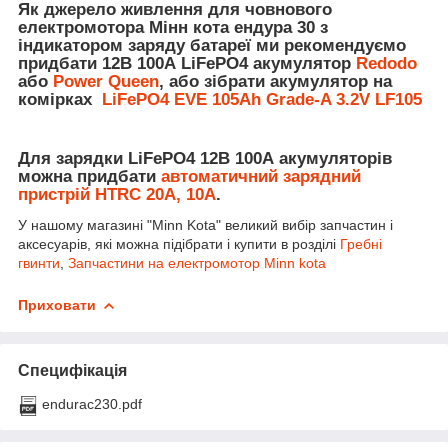
Як джерело живлення для човнового
електромотора Мінн кота ендура 30 з
індикатором заряду батареї ми рекомендуємо
придбати 12В 100А LiFePO4 акумулятор
Redodo
або
Power Queen
, або зібрати акумулятор на
комірках
LiFePO4 EVE 105Ah Grade-A 3.2V LF105
Для зарядки LiFePO4 12В 100А акумуляторів
можна придбати
автоматичний зарядний
пристрій HTRC 20А, 10А
.
У нашому магазині "Minn Kota" великий вибір запчастин і
аксесуарів, які можна підібрати і купити в розділі
Гребні
гвинти
,
Запчастини на електромотор Minn kota
Приховати
Специфікація
endurac230.pdf