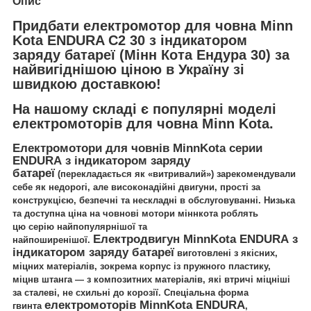
Опис
Придбати електромотор для човна Minn
Kota ENDURA C2 30 з індикатором
заряду батареї (Мінн Кота Ендура 30) за
найвигіднішою ціною в Україну зі
швидкою доставкою!
На нашому складі є популярні моделі
електромоторів для човна Minn Kota.
Електромотори для човнів
MinnKota серии
ENDURA з індикатором заряду
батареї
(перекладається як «витривалий») зарекомендували
себе як недорогі, але високонадійні двигуни, прості за
конструкцією, безпечні та нескладні в обслуговуванні. Низька
та доступна ціна на човнові мотори
міннкота
роблять
цю серію найпопулярнішої та
Електродвигун MinnKota ENDURA з
найпоширенішої.
індикатором заряду батареї
виготовлені з якісних,
міцних матеріалів, зокрема корпус із пружного пластику,
міцнв штанга — з композитних матеріалів, які втричі міцніші
за сталеві, не схильні до корозії. Спеціальна форма
електромоторів MinnKota ENDURA
гвинта
,