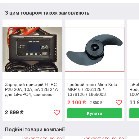
З цим товаром також замовляють
Зарядний пристрій HTRC
Гребний гвинт Minn Kota
LiFe
P20 20А, 10А, 5А 12В 24А
MKP-6 / 2061125 /
Redo
для LiFePO4, свинцево-
1378126 / 1865003
100А
кислотних, AGM, GEL
фос
2 100
11 
₴
2 850 ₴
акумуляторів
СШ
2 899
₴
Купити
Подібні товари компанії