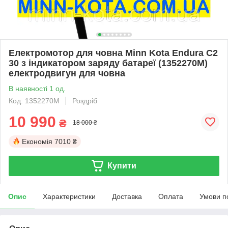
Електромотор для човна Minn Kota Endura C2
30 з індикатором заряду батареї (1352270M)
електродвигун для човна
В наявності 1 од.
Код: 1352270M
Роздріб
10 990
₴
18 000 ₴
Економія
7010 ₴
Купити
Опис
Характеристики
Доставка
Оплата
Умови п