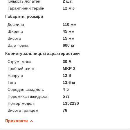
Кількість лопатей
2 шт.
Гарантійний термін
12 міс
Габаритні розміри
Довжина
110 мм
Ширина
45 мм
Висота
15 мм
Вага човна
600 кг
Користувальницькі характеристики
Струм, макс
30 А
Гребний гвинт:
MKP-2
Напруга
12 В
Тяга
13.6 кг
Середня швидкість
4-5
Перемикач швидкості
5 /3
Номер моделі
1352230
Висота транцем
76
Приховати