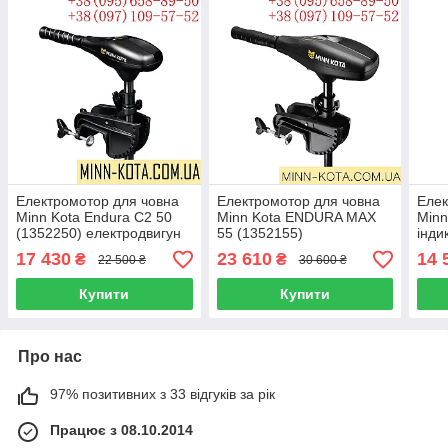
Електромотор для човна
Електромотор для човна
Елек
Minn Kota Endura C2 50
Minn Kota ENDURA MAX
Minn
(1352250) електродвигун
55 (1352155)
інди
для човна
електродвигун для човна
бата
17 430
23 610
14 
₴
₴
22 500 ₴
30 600 ₴
елек
Купити
Купити
Про нас
97% позитивних з 33 відгуків за рік
Працює з 08.10.2014