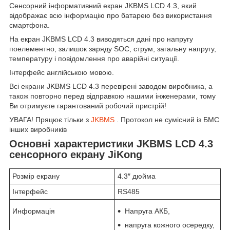
Сенсорний інформативний екран JKBMS LCD 4.3, який
відображає всю інформацію про батарею без використання
смартфона.
На екран JKBMS LCD 4.3 виводяться дані про напругу
поелементно, залишок заряду SOC, струм, загальну напругу,
температуру і повідомлення про аварійні ситуації.
Інтерфейс англійською мовою.
Всі екрани JKBMS LCD 4.3 перевірені заводом виробника, а
також повторно перед відправкою нашими інженерами, тому
Ви отримуєте гарантований робочий пристрій!
УВАГА! Пряцює тільки з
JKBMS
. Протокол не сумісний із БМС
інших виробників
Основні характеристики JKBMS LCD 4.3
сенсорного екрану JiKong
Розмір екрану
4.3″ дюйма
Інтерфейс
RS485
Информація
Напруга АКБ,
напруга кожного осередку,