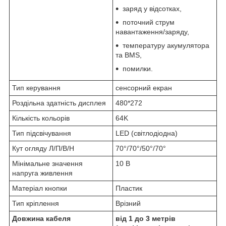
заряд у відсотках,
поточний струм
навантаження/заряду,
температуру акумулятора
та BMS,
помилки.
Тип керування
сенсорний екран
Роздільна здатність дисплея
480*272
Кількість кольорів
64K
Тип підсвічування
LED (світлодіодна)
Кут огляду Л/П/В/Н
70°/70°/50°/70°
Мінімальне значення
10 В
напруга живлення
Матеріал кнопки
Пластик
Тип кріплення
Врізний
Довжина кабеля
від 1 до 3 метрів