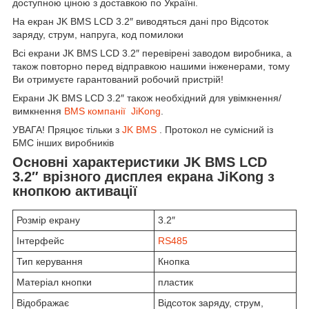
доступною ціною з доставкою по Україні.
На екран JK BMS LCD 3.2″ виводяться дані про Відсоток
заряду, струм, напруга, код помилоки
Всі екрани JK BMS LCD 3.2″ перевірені заводом виробника, а
також повторно перед відправкою нашими інженерами, тому
Ви отримуєте гарантований робочий пристрій!
Екрани JK BMS LCD 3.2″ також необхідний для увімкнення/
вимкнення
BMS компанії JiKong
.
УВАГА! Пряцює тільки з
JK BMS
. Протокол не сумісний із
БМС інших виробників
Основні характеристики JK BMS LCD
3.2″ врізного дисплея екрана JiKong з
кнопкою активації
Розмір екрану
3.2″
Інтерфейс
RS485
Тип керування
Кнопка
Матеріал кнопки
пластик
Відображає
Відсоток заряду, струм,