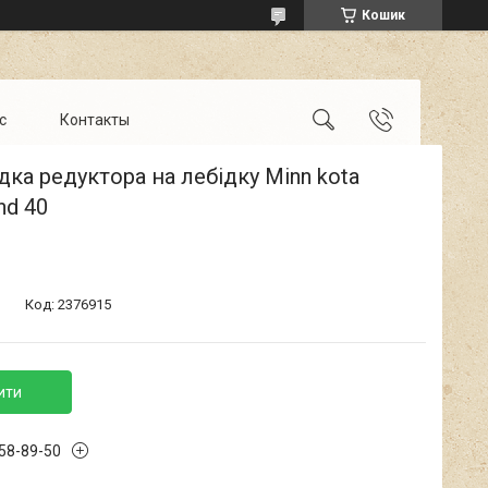
Кошик
с
Контакты
ка редуктора на лебідку Minn kota
nd 40
Код:
2376915
ити
658-89-50