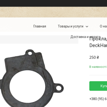
Главная
Товары и услуги
О на
Доставка и оплата
Проклад
DeckHa
250 ₴
В наявності
Куп
+380 (95) 