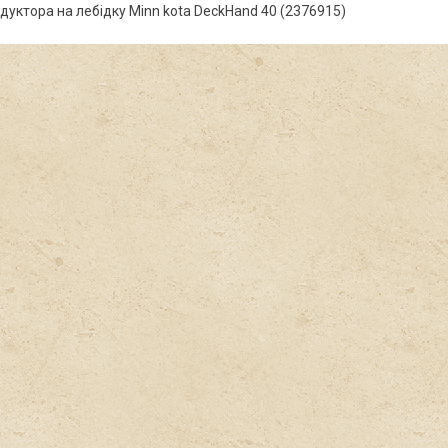
дуктора на лебідку Minn kota DeckHand 40 (2376915)