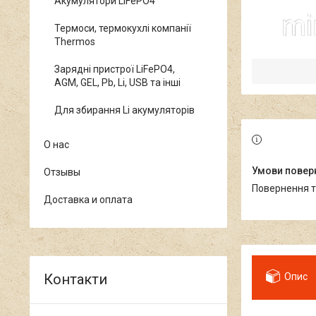
Акумулятори LiFePO4
Термоси, термокухлі компанії
Thermos
Зарядні пристрої LiFePO4,
AGM, GEL, Pb, Li, USB та інші
Для збирання Li акумуляторів
О нас
Отзывы
повернення 
Доставка и оплата
Опис