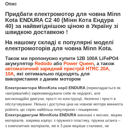
Опис
Придбати електромотор для човна Minn
Kota ENDURA C2 40 (Мінн Кота Ендура
40) за найвигіднішою ціною в Україну зі
швидкою доставкою !
На нашому складі є популярні моделі
електромоторів для човна Minn Kota.
Також ми пропонуємо купити 12В 100А LiFePO4
акумулятор
Redodo
або
Power Queen
, а також
автоматичний зарядний пристрій HTRC 20А,
10А
, які оптимально підходять для
використання з даним мотором
Електромотори MinnKota серії ENDURA
(перекладається як
«витривалий») зарекомендували себе як недорогі, але
високонадійні двигуни, прості по конструкції, безпечні і прості в
обслуговуванні.
Низька і доступна ціна на човнові мотори миннкота
роблять цю серію найбільш популярною і поширеною.
Електродвигуни MinnKota ENDURA
виконані з якісних, міцних
матеріалів, зокрема корпус з пружного пластику, пружна штанга –
з композитних матеріалів, які в 3 рази міцніше сталевих, не