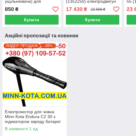
ущільнювача) для
(1352250) електродвигун
55 (
човнового електромотора
для човна
елек
850
17 430
23 
₴
₴
22 500 ₴
Minn kota 50-55 (2888460)
Купити
Купити
Акційні пропозиції та новинки
ЛИДЕР ПРОДАЖ
–39%
Електромотор для човна
Minn Kota Endura C2 30 з
індикатором заряду батареї
(1352270M) електродвигун
В наявності 1 од.
для човна