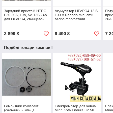
Зарядний пристрій HTRC
Акумулятор LiFePO4 12 В
Поту
P20 20А, 10А, 5А 12В 24А
100 А Redodo mini літій
прис
для LiFePO4, свинцево-
залізо фосфатний
20А 
кислотних, AGM, GEL
LiFe
акумуляторів
кисл
акум
2 899
9 490
7 2
₴
₴
Подібні товари компанії
Ремонтний комплект
Електромотор для човна
Елек
(сальники й кільця
Minn Kota Endura C2 50
Min