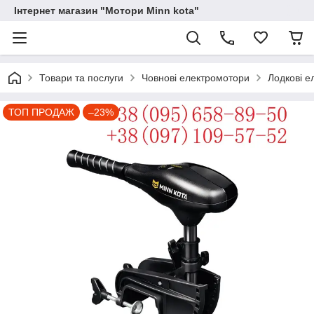
Інтернет магазин "Мотори Minn kota"
Товари та послуги
Човнові електромотори
Лодкові е
ТОП ПРОДАЖ
–23%