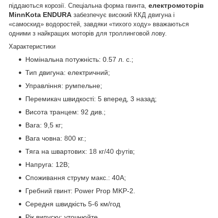
електромоторів
піддаються корозії. Спеціальна форма гвинта,
MinnKota ENDURA
забезпечує високий ККД двигуна і
«самоскид» водоростей, завдяки «тихого ходу» вважаються
одними з найкращих моторів для троллинговой лову.
Характеристики
Номінальна потужність: 0.57 л. с.;
Тип двигуна: електричний;
Управління: румпельне;
Перемикач швидкості: 5 вперед, 3 назад;
Висота транцем: 92 див.;
Вага: 9,5 кг;
Вага човна:
800
кг.;
Тяга на швартових:
18 кг/40 футів
;
Напруга: 12В;
Споживання струму макс.: 40А;
Гребний гвинт: Power Prop MKP-2.
Середня швидкість 5-6 км/год
Рік випуску: уточнюйте.